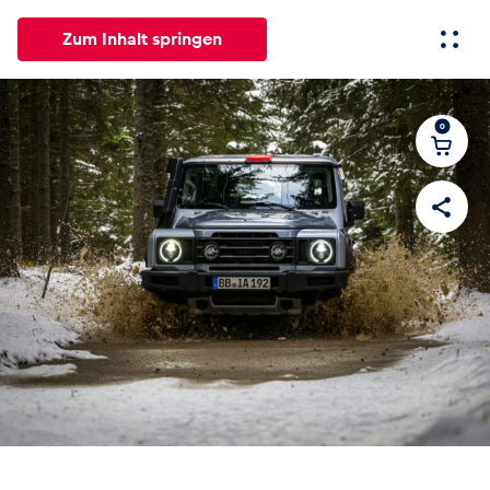
Zum Inhalt springen
0
Alle
News
Events
Erlebnisse
Seiten
Fahrzeug
Business
Glossar