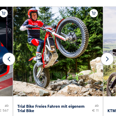
ab
ab
Trial Bike Freies Fahren mit eigenem
€ 567
Trial Bike
€ 11
KTM 