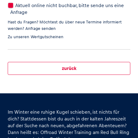
Aktuell online nicht buchbar, bitte sende uns eine
Anfrage
Hast du Fragen? Möchtest du über neue Termine informiert
werden?
Anfrage senden
Zu unseren
Wertgutscheinen
zurück
Im Winter eine ruhige Kugel schieben, ist nichts für
dich? Stattdessen bist du auch in der kalten Jahreszeit
auf der Suche nach neuen, abgefahrenen Abenteuern?
Dann heißt es: Offroad Winter Training am Red Bull Ring