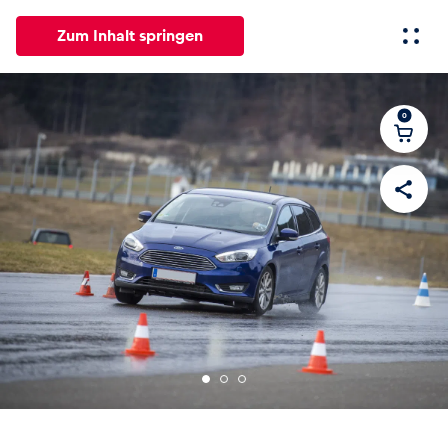
Zum Inhalt springen
0
Alle
News
Events
Erlebnisse
Seiten
Fahrzeug
Business
Glossar